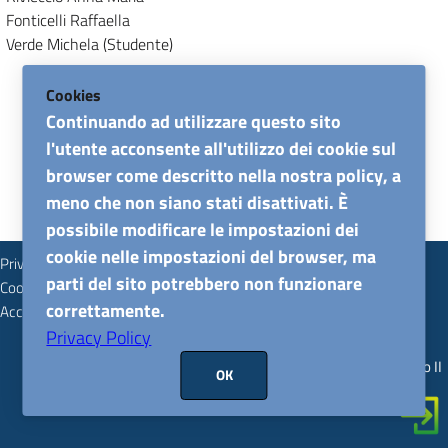
Fonticelli Raffaella
Verde Michela (Studente)
Avvisi
Cookies
Continuando ad utilizzare questo sito
Faq
l'utente acconsente all'utilizzo dei cookie sul
browser come descritto nella nostra policy, a
meno che non siano stati disattivati. È
Offerta formativa
possibile modificare le impostazioni dei
Orario lezioni
cookie nelle impostazioni del browser, ma
Privacy
parti del sito potrebbero non funzionare
Cookie policy
Calendario esami
correttamente.
Accessibilità
Formazione estero
Privacy Policy
Tesi
© 2026
Università degli Studi di Napoli Federico II
OK
Tirocini