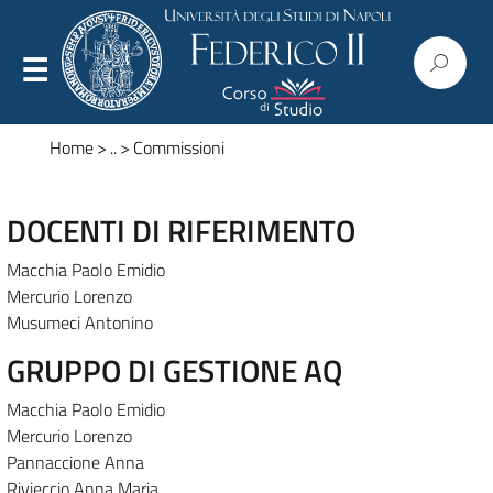
Home
>
..
>
Commissioni
DOCENTI DI RIFERIMENTO
Presentazione
Macchia Paolo Emidio
Organizzazione
Mercurio Lorenzo
Musumeci Antonino
Regolamenti
GRUPPO DI GESTIONE AQ
Commissioni
Macchia Paolo Emidio
Consiglio
Mercurio Lorenzo
Corpo docente
Pannaccione Anna
Rivieccio Anna Maria
Modulistica